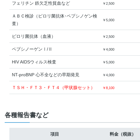
フェリチン 鉄欠乏性貧血など
￥2,500
ＡＢＣ検診（ピロリ菌抗体･ペプシノゲン検
￥5,000
査）
ピロリ菌抗体（血液）
￥2,500
ペプシノーゲンⅠ/Ⅱ
￥4,000
HIV AIDSウィルス検査
￥5,000
NT-proBNP 心不全などの早期発見
￥4,000
ＴＳＨ・ＦＴ３・ＦＴ４（甲状腺セット）
￥8,100
各種報告書など
項目
料金（税抜）