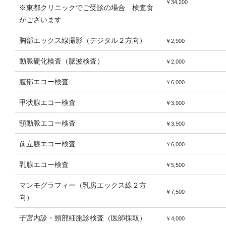
￥34,200
※東都クリニックでご受診の場合 検査食
がございます
胸部エックス線撮影（デジタル２方向）
￥2,900
動脈硬化検査（脈波検査）
￥2,000
腹部エコー検査
￥6,000
甲状腺エコー検査
￥3,900
頸動脈エコー検査
￥3,900
前立腺エコー検査
￥6,000
乳腺エコー検査
￥5,500
マンモグラフィー（乳房エックス線２方
￥7,500
向）
子宮内診・頸部細胞診検査（医師採取）
￥4,000