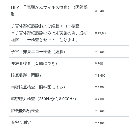
HPV（子宮頸がんウィルス検査）（医師採
￥5,400
取）
子宮体部細胞診および経膣エコー検査
※子宮体部細胞診のみは未実施の為、必ず
￥13,000
経膣エコー検査とセットになります。
子宮・卵巣エコー検査（経膣）
￥6,000
便潜血検査（１回につき）
￥700
眼底撮影（両眼）
￥2,400
精密眼底検査（眼科医による）
￥4,000
精密聴力検査（250Hzから8,000Hz）
￥4,000
肺機能精密検査
￥2,000
骨密度測定
￥3,500