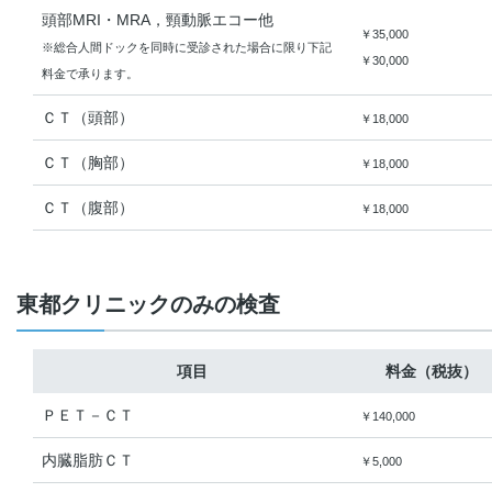
頭部MRI・MRA，頸動脈エコー他
￥35,000
※総合人間ドックを同時に受診された場合に限り下記
￥30,000
料金で承ります。
ＣＴ（頭部）
￥18,000
ＣＴ（胸部）
￥18,000
ＣＴ（腹部）
￥18,000
東都クリニックのみの検査
項目
料金（税抜）
ＰＥＴ－ＣＴ
￥140,000
内臓脂肪ＣＴ
￥5,000