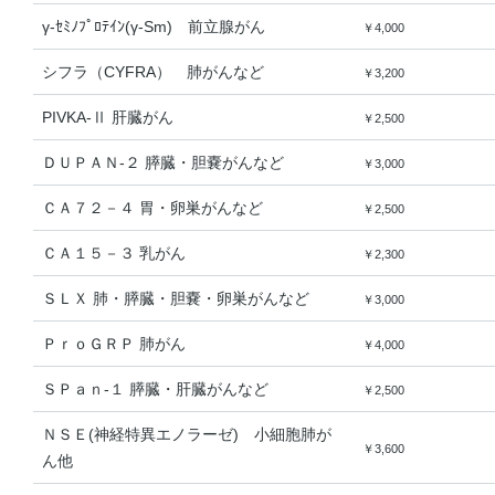
γ-ｾﾐﾉﾌﾟﾛﾃｲﾝ(γ-Sm) 前立腺がん
￥4,000
シフラ（CYFRA） 肺がんなど
￥3,200
PIVKA-Ⅱ 肝臓がん
￥2,500
ＤＵＰＡＮ-２ 膵臓・胆嚢がんなど
￥3,000
ＣＡ７２－４ 胃・卵巣がんなど
￥2,500
ＣＡ１５－３ 乳がん
￥2,300
ＳＬＸ 肺・膵臓・胆嚢・卵巣がんなど
￥3,000
ＰｒｏＧＲＰ 肺がん
￥4,000
ＳＰａｎ-１ 膵臓・肝臓がんなど
￥2,500
ＮＳＥ(神経特異エノラーゼ) 小細胞肺が
￥3,600
ん他